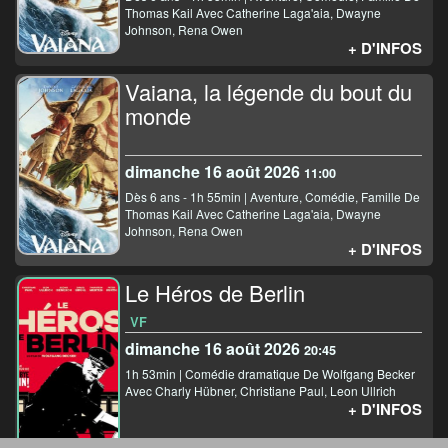
Thomas Kail Avec Catherine Laga'aia, Dwayne
Johnson, Rena Owen
+ D'INFOS
Vaiana, la légende du bout du
monde
dimanche 16 août 2026
11:00
Dès 6 ans - 1h 55min | Aventure, Comédie, Famille De
Thomas Kail Avec Catherine Laga'aia, Dwayne
Johnson, Rena Owen
+ D'INFOS
Le Héros de Berlin
VF
dimanche 16 août 2026
20:45
1h 53min | Comédie dramatique De Wolfgang Becker
Avec Charly Hübner, Christiane Paul, Leon Ullrich
+ D'INFOS