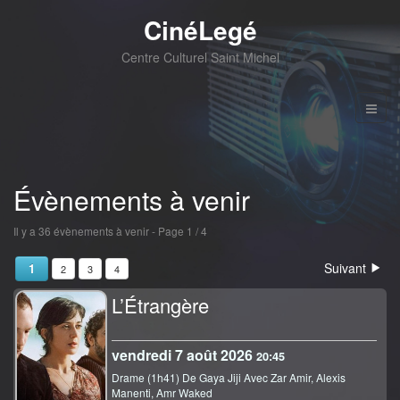
CinéLegé
Centre Culturel Saint Michel
Évènements à venir
Il y a 36 évènements à venir
- Page 1 / 4
Suivant
1
2
3
4
L’Étrangère
vendredi 7 août 2026
20:45
Drame (1h41) De Gaya Jiji Avec Zar Amir, Alexis
Manenti, Amr Waked